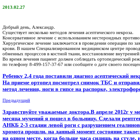
2013.02.27
Добрый день, Александр.
Существует несколько методов лечения асептического некроза.
Консервативное лечение с использованием нестероидных противо
Хирургическое лечение заключается в проведении операции по з
крови. В нашем Специализированном медицинском центре проводи
обменных процессов в костной ткани, восстановление внутренней
Во время лечения пациент должен соблюдать ортопедический реж
по телефону 8-499-157-37-67 или сообщите о дате своего посеще
Ребенку 2,4 года поставили диагноз асептический не
На приеме ортопед посмотрел снимок ТБС и отправи
метод лечения, ноги в гипсе на распорке, электрофор
Предыдущий
Здравствуйте уважаемые доктора.В апреле 2012г у ме
месяца мучений я пошел в больницу. Сделали рентген
АНКБ 2-3 стадии левой роги с разрушением геалиново
хромота прошли. на данный момент состояние такое:
на одном месте, когда больше часа сидишь на стуле,