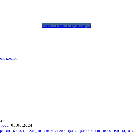
Бесплатная консультация
ой кости
024
теса.
03.06.2024
ренной, большеберцовой костей справа, рассекающий остехондрит.