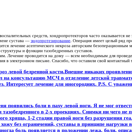
воспалительных средств, хондропротекторов часто оказывается не
амене сустава —
эндопротезирование
. Операция имеет целый ряд п
тся лечение асептического некроза авторским безоперационным м
 структуры и функции тазобедренных суставов.
им. Лечение проводится на дому — всем необходимым для проведе
ния в электронном письме. Спасибо, что оставили свой контактный
кроз левой бедренной кости.Внешне никаких проявлени
л на консультацию МСЧ в отделение детской травмато
ез. Интересует лечение для иногородних. P.S. С уваже
ня появились боли в паху левой ноги. Я не мог отвест
 тазобедренного в 2-х проекциях. Снимки ни чего не 
го хряща, 1-2 стадии правой ноги без разрушения геа
 хожу без ограничений, суставы в принципе нагрузки 
 иногда боль появляется в положении лежа. боли, опис