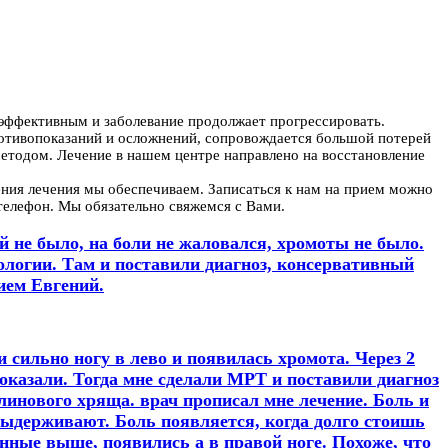
 эффективным и заболевание продолжает прогрессировать.
ротивопоказаний и осложнений, сопровождается большой потерей
етодом. Лечение в нашем центре направлено на восстановление
ния лечения мы обеспечиваем. Записаться к нам на прием можно
 телефон. Мы обязательно свяжемся с Вами.
й не было, на боли не жаловался, хромоты не было.
логии. Там и поставили диагноз, консервативный
нием Евгений.
и сильно ногу в лево и появилась хромота. Через 2
показали. Тогда мне сделали МРТ и поставили диагноз
линового хряща. врач прописал мне лечение. Боль и
выдерживают. Боль появляется, когда долго стоишь
анные выше, появились а в правой ноге. Похоже, что