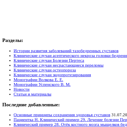
Разделы:
Истории развития заболеваний тазобедренных суставов
Клинические случаи асептического некроза головки бедренн
Клинические случаи Болезни Пертеса
Клинические случаи несрастающиеся переломы
Клинические случаи остеопороза
Клинические случаи эндопротезирования
Монографии Волкова Е. Е.
Монографии Успенского В. М.
Новости
Статьи и материалы
Последние добавленные:
Основные принципы сохранения здоровья суставов
31.07.2
Пациентка Н. Клинический пример 29. Лечение болезни Пер
Клинический пример 28. Отёк костного мозга мыщелков бед