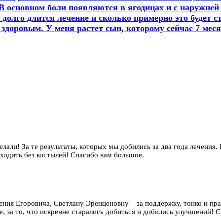
В основном боли появляются в ягодицах и с наружней 
к долго длится лечение и сколько примерно это будет 
здоровым. У меня растет сын, которому сейчас 7 меся
елали! За те результаты, которых мы добились за два года лечения.
 ходить без костылей! Спасибо вам большое.
гения Егоровича, Светлану Эренценовну – за поддержку, тонко и п
, за то, что искренне старались добиться и добились улучшений! Сп