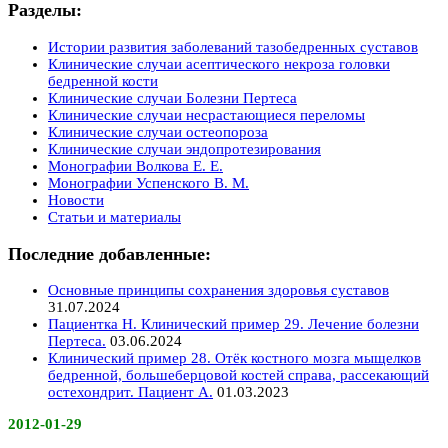
Разделы:
Истории развития заболеваний тазобедренных суставов
Клинические случаи асептического некроза головки
бедренной кости
Клинические случаи Болезни Пертеса
Клинические случаи несрастающиеся переломы
Клинические случаи остеопороза
Клинические случаи эндопротезирования
Монографии Волкова Е. Е.
Монографии Успенского В. М.
Новости
Статьи и материалы
Последние добавленные:
Основные принципы сохранения здоровья суставов
31.07.2024
Пациентка Н. Клинический пример 29. Лечение болезни
Пертеса.
03.06.2024
Клинический пример 28. Отёк костного мозга мыщелков
бедренной, большеберцовой костей справа, рассекающий
остехондрит. Пациент А.
01.03.2023
2012-01-29