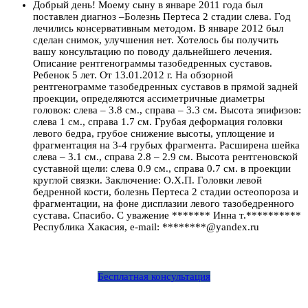
Добрый день! Моему сыну в январе 2011 года был
поставлен диагноз –Болезнь Пертеса 2 стадии слева. Год
лечились консервативным методом. В январе 2012 был
сделан снимок, улучшения нет. Хотелось бы получить
вашу консультацию по поводу дальнейшего лечения.
Описание рентгенограммы тазобедренных суставов.
Ребенок 5 лет. От 13.01.2012 г. На обзорной
рентгенограмме тазобедренных суставов в прямой задней
проекции, определяются ассиметричные диаметры
головок: слева – 3.8 см., справа – 3.3 см. Высота эпифизов:
слева 1 см., справа 1.7 см. Грубая деформация головки
левого бедра, грубое снижение высоты, уплощение и
фрагментация на 3-4 грубых фрагмента. Расширена шейка
слева – 3.1 см., справа 2.8 – 2.9 см. Высота рентгеновской
суставной щели: слева 0.9 см., справа 0.7 см. в проекции
круглой связки. Заключение: О.Х.П. Головки левой
бедренной кости, болезнь Пертеса 2 стадии остеопороза и
фрагментации, на фоне дисплазии левого тазобедренного
сустава. Спасибо. С уважение ******* Инна т.**********
Республика Хакасия, e-mail: ********@yandex.ru
Бесплатная консультация