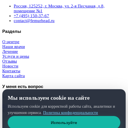
Россия, 125252, г. Москва, ул. 2-я Песчаная, д.8,
помещение №1
+7 (495) 150-37-67
contact@femurhead.ru
Разделы
О центре
Наши врачи
Лечение
Услуги и цены
Отзывы
Новости
Контакты
Карта сайта
У меня есть вопрос
Мы используем cookie на сайте
Бесплатная консультация
Получить
Используем cookie для корректной работы сайта, аналитики и
© 2026
Femurhead.ru
. Права защищены.
улучшения сервиса.
Политика конфиденциальности
Политика конфиденциальности
и
обработки персональных данных
Используйте