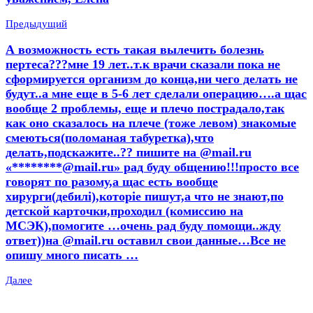
Предыдущий
А возможность есть такая вылечить болезнь
пертеса???мне 19 лет..т.к врачи сказали пока не
сформируется организм до конца,ни чего делать не
будут..а мне еще в 5-6 лет сделали операцию….а щас
вообще 2 проблемы, еще и плечо пострадало,так
как оно сказалось на плече (тоже левом) знакомые
смеються(поломаная табуретка),что
делать,подскажите..?? пишите на @mail.ru
«********@mail.ru» рад буду общению!!!просто все
говорят по разому,а щас есть вообще
хирурги(дебилі),которіе пишут,а что не знают,по
детской карточки,проходил (комиссию на
МСЭК),помогите …очень рад буду помощи..жду
ответ))на @mail.ru оставил свои данные…Все не
опишу много писать …
Далее