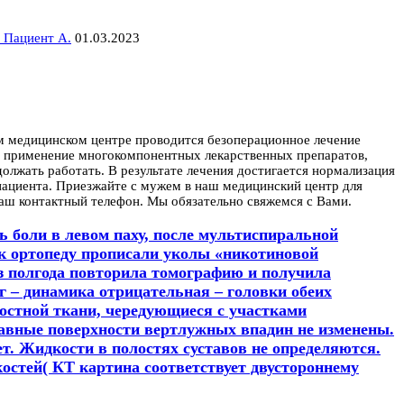
 Пациент А.
01.03.2023
м медицинском центре проводится безоперационное лечение
и, применение многокомпонентных лекарственных препаратов,
лжать работать. В результате лечения достигается нормализация
 пациента. Приезжайте с мужем в наш медицинский центр для
 ваш контактный телефон. Мы обязательно свяжемся с Вами.
ть боли в левом паху, после мультиспиральной
к ортопеду прописали уколы «никотиновой
з полгода повторила томографию и получила
1г – динамика отрицательная – головки обеих
остной ткани, чередующиеся с участками
тавные поверхности вертлужных впадин не изменены.
т. Жидкости в полостях суставов не определяются.
остей( КТ картина соответствует двустороннему