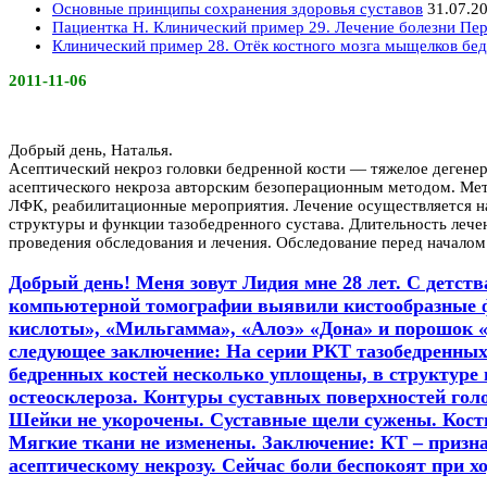
Основные принципы сохранения здоровья суставов
31.07.2
Пациентка Н. Клинический пример 29. Лечение болезни Пер
Клинический пример 28. Отёк костного мозга мыщелков бед
2011-11-06
Добрый день, Наталья.
Асептический некроз головки бедренной кости — тяжелое дегене
асептического некроза авторским безоперационным методом. Мет
ЛФК, реабилитационные мероприятия. Лечение осуществляется на 
структуры и функции тазобедренного сустава. Длительность лече
проведения обследования и лечения. Обследование перед началом 
Добрый день! Меня зовут Лидия мне 28 лет. С детств
компьютерной томографии выявили кистообразные ф
кислоты», «Мильгамма», «Алоэ» «Дона» и порошок «Д
следующее заключение: На серии РКТ тазобедренных с
бедренных костей несколько уплощены, в структуре 
остеосклероза. Контуры суставных поверхностей гол
Шейки не укорочены. Суставные щели сужены. Костно
Мягкие ткани не изменены. Заключение: КТ – призна
асептическому некрозу. Сейчас боли беспокоят при 