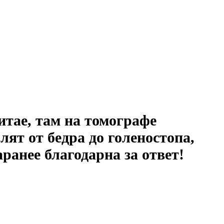
итае, там на томографе
лят от бедра до голеностопа,
аранее благодарна за ответ!