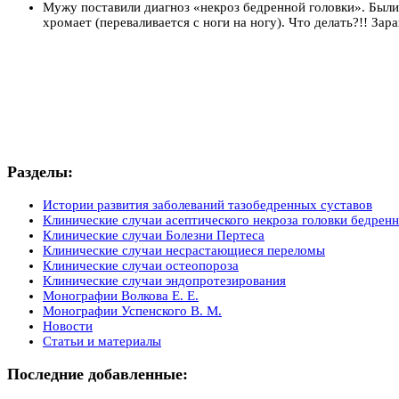
Мужу поставили диагноз «некроз бедренной головки». Были 
хромает (переваливается с ноги на ногу). Что делать?!! Зара
Разделы:
Истории развития заболеваний тазобедренных суставов
Клинические случаи асептического некроза головки бедренн
Клинические случаи Болезни Пертеса
Клинические случаи несрастающиеся переломы
Клинические случаи остеопороза
Клинические случаи эндопротезирования
Монографии Волкова Е. Е.
Монографии Успенского В. М.
Новости
Статьи и материалы
Последние добавленные: