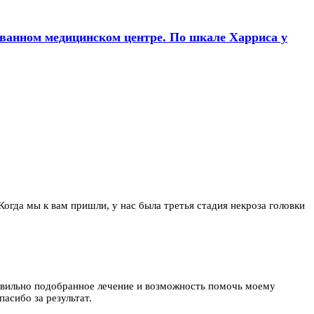
рованном медицинском центре. По шкале Харриса у
 Когда мы к вам пришли, у нас была третья стадия некроза головки
равильно подобранное лечение и возможность помочь моему
асибо за результат.