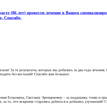
зрасте (86 лет) провести лечение в Вашем специализи
е. Спасибо.
елали! За те результаты, которых мы добились за два года лечения.
 ходить без костылей! Спасибо вам большое.
гения Егоровича, Светлану Эренценовну – за поддержку, тонко и п
, за то, что искренне старались добиться и добились улучшений! Сп