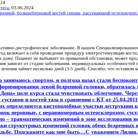
024
теса.
03.06.2024
ренной, большеберцовой костей справа, рассекающий остехондрит.
ративно-дистрофическое заболевание. В нашем Специализированно
од включает в себя проведение процедур электростимуляции кост
дому. Пациент не выбывает из привычной обстановки, может продо
ния зависит от стадии заболевания, индивидуальных особенностей
лечения займет несколько дней (3-5 дней). Спасибо, что оставили
а занимаюсь спортом, и полгода назад стали беспокои
оримирования левой бедренной головки, обратилась 
она» поле курса стала чувствовать облегчение. Чере
уставов и костей таза в сравнении с КТ от 25.04.201
их определяются кистоподобные участки деструкции к
овок неровные, с неравномерным остеосклерозом, сус
 – травматических изменений в зоне исследования не
ки структурных изменений головок обеих бедренных к
ходьбе. Подскажите как мне быть…С уважением Лидия.