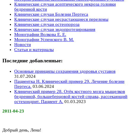
Клинические случаи асептического некроза головки
бедренной кости
Клинические случаи Болезни Пертеса
Клинические случаи несрастающиеся переломы
Клинические случаи остеопороза
Клинические случаи эндопротезирования
Монографии Волкова Е. Е.
Монографии Успенского В. М.
Новости
Статьи и материалы
Последние добавленные:
Основные принципы сохранения здоровья суставов
31.07.2024
Пациентка Н. Клинический пример 29. Лечение болезни
Пертеса.
03.06.2024
Клинический пример 28. Отёк костного мозга мыщелков
бедренной, большеберцовой костей справа, рассекающий
остехондрит. Пациент А.
01.03.2023
2011-04-23
Добрый день, Лена!