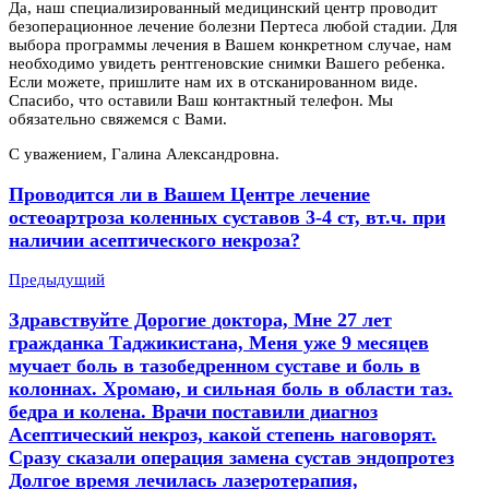
Да, наш специализированный медицинский центр проводит
безоперационное лечение болезни Пертеса любой стадии. Для
выбора программы лечения в Вашем конкретном случае, нам
необходимо увидеть рентгеновские снимки Вашего ребенка.
Если можете, пришлите нам их в отсканированном виде.
Спасибо, что оставили Ваш контактный телефон. Мы
обязательно свяжемся с Вами.
С уважением, Галина Александровна.
Проводится ли в Вашем Центре лечение
остеоартроза коленных суставов 3-4 ст, вт.ч. при
наличии асептического некроза?
Предыдущий
Здравствуйте Дорогие доктора, Мне 27 лет
гражданка Таджикистана, Меня уже 9 месяцев
мучает боль в тазобедренном суставе и боль в
колоннах. Хромаю, и сильная боль в области таз.
бедра и колена. Врачи поставили диагноз
Асептический некроз, какой степень наговорят.
Сразу сказали операция замена сустав эндопротез
Долгое время лечилась лазеротерапия,