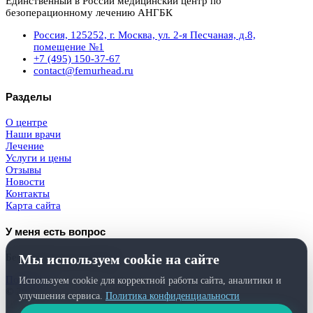
Единственный в России медицинский центр по
безоперационному лечению АНГБК
Россия, 125252, г. Москва, ул. 2-я Песчаная, д.8,
помещение №1
+7 (495) 150-37-67
contact@femurhead.ru
Разделы
О центре
Наши врачи
Лечение
Услуги и цены
Отзывы
Новости
Контакты
Карта сайта
У меня есть вопрос
Мы используем cookie на сайте
Бесплатная консультация
Получить
Используем cookie для корректной работы сайта, аналитики и
© 2026
Femurhead.ru
. Права защищены.
улучшения сервиса.
Политика конфиденциальности
Политика конфиденциальности
и