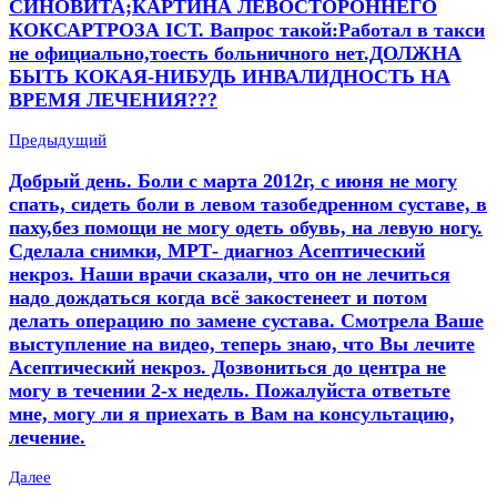
СИНОВИТА;КАРТИНА ЛЕВОСТОРОННЕГО
КОКСАРТРОЗА IСТ. Вапрос такой:Работал в такси
не официально,тоесть больничного нет.ДОЛЖНА
БЫТЬ КОКАЯ-НИБУДЬ ИНВАЛИДНОСТЬ НА
ВРЕМЯ ЛЕЧЕНИЯ???
Предыдущий
Добрый день. Боли с марта 2012г, с июня не могу
спать, сидеть боли в левом тазобедренном суставе, в
паху,без помощи не могу одеть обувь, на левую ногу.
Сделала снимки, МРТ- диагноз Асептический
некроз. Наши врачи сказали, что он не лечиться
надо дождаться когда всё закостенеет и потом
делать операцию по замене сустава. Смотрела Ваше
выступление на видео, теперь знаю, что Вы лечите
Асептический некроз. Дозвониться до центра не
могу в течении 2-х недель. Пожалуйста ответьте
мне, могу ли я приехать в Вам на консультацию,
лечение.
Далее