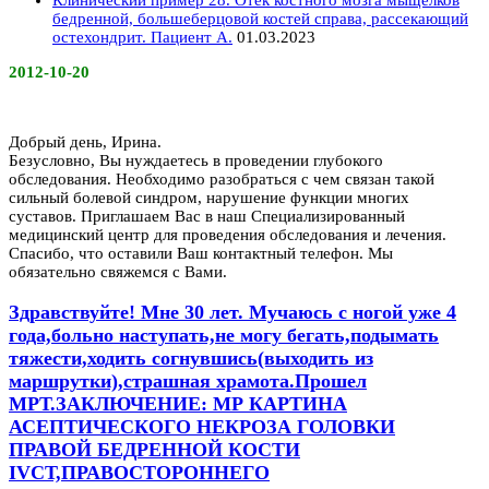
Клинический пример 28. Отёк костного мозга мыщелков
бедренной, большеберцовой костей справа, рассекающий
остехондрит. Пациент А.
01.03.2023
2012-10-20
Добрый день, Ирина.
Безусловно, Вы нуждаетесь в проведении глубокого
обследования. Необходимо разобраться с чем связан такой
сильный болевой синдром, нарушение функции многих
суставов. Приглашаем Вас в наш Специализированный
медицинский центр для проведения обследования и лечения.
Спасибо, что оставили Ваш контактный телефон. Мы
обязательно свяжемся с Вами.
Здравствуйте! Мне 30 лет. Мучаюсь с ногой уже 4
года,больно наступать,не могу бегать,подымать
тяжести,ходить согнувшись(выходить из
маршрутки),страшная храмота.Прошел
МРТ.ЗАКЛЮЧЕНИЕ: МР КАРТИНА
АСЕПТИЧЕСКОГО НЕКРОЗА ГОЛОВКИ
ПРАВОЙ БЕДРЕННОЙ КОСТИ
IVСТ,ПРАВОСТОРОННЕГО