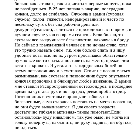
больно как вставать, так и двигаться первые минуты, пока
не разойдешься. В 25 лет попала в аварию, пострадали
колени, долго не сгибались. Служила в армии (суровая
служба), холод, тяжести, ненормированный и часто по
нескольку суток без сна рабочий день или
дежурств(сеансов), лечиться не приходилось в то время, в
лучшем случае укол во время сеансов. Если болею, то
суставы все выкручивает безжалостно, нахожусь в бреду.
Но сейчас я гражданский человек и по ночам сплю, хотя
это трудно назвать сном, т.к. мне больно спать и я ищу
удобные позы всю ночь, утром просыпаясь обязательно
нужно все кости сначала поставить на место, прежде чем
встать с кровати. Я устала от каждодневных болей по
всему позвоночнику и в суставах. Стоит не позаниматься
разминками, как суставы и позвоночник будто опутывает
колючая проволока и блокирует любое движение. В армии
мне ставили Распространенный остеохондроз, в последнее
время на суставы рук и ног-артроз, ревмопробы-отриц.
Позвоночник и суставы в принцыпе гибкие, но
болезненные, сама стараюсь поставить на место позвонки,
но они будто вываливаются. Я для своего возраста
достаточно гибкая и активная- танцы помогают.Если
остановлюсь- буду инвалидом, так уже было, не могла ни
голову повернуть, наклонить, ни руку поднять, ни обуться,
ни одеться.