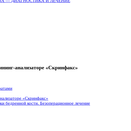
ЗА — ДИАГНОСТИКА И ЛЕЧЕНИЕ
рининг-анализаторе «Скринфакс»
ратами
анализаторе «Скринфакс»
вки бедренной кости. Безоперационное лечение