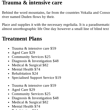
Trauma & intensive care
Behind the word mountains, far from the countries Vokalia and Consonan
river named Duden flows by their.
Place and supplies it with the necessary regelialia. It is a paradisemat
almost unorthographic life One day however a small line of blind tex
Treatment Plans
Trauma & intensive care
$59
Aged Care
$29
Community Services
$25
Diagnosis & Investigation
$48
Medical & Surgical
$82
Mental Health
$74
Rehabitation
$24
Specialised Support Service
$19
Trauma & intensive care
$59
Aged Care
$29
Community Services
$25
Diagnosis & Investigation
$48
Medical & Surgical
$82
Mental Health
$74