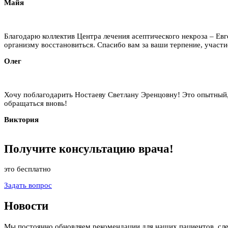
Майя
Благодарю коллектив Центра лечения асептического некроза – Ев
организму восстановиться. Спасибо вам за ваши терпение, участие
Олег
Хочу поблагодарить Ностаеву Светлану Эренцовну! Это опытный,
обращаться вновь!
Виктория
Получите
консультацию
врача!
это бесплатно
Задать вопрос
Новости
Мы постоянно обновляем рекомендации для наших пациентов, сл