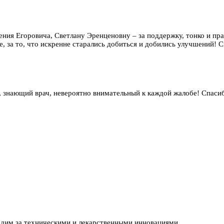
гения Егоровича, Светлану Эренценовну – за поддержку, тонко и п
, за то, что искренне старались добиться и добились улучшений! Сп
 знающий врач, невероятно внимательный к каждой жалобе! Спаси
едим за техническими и лекарственными инновациями