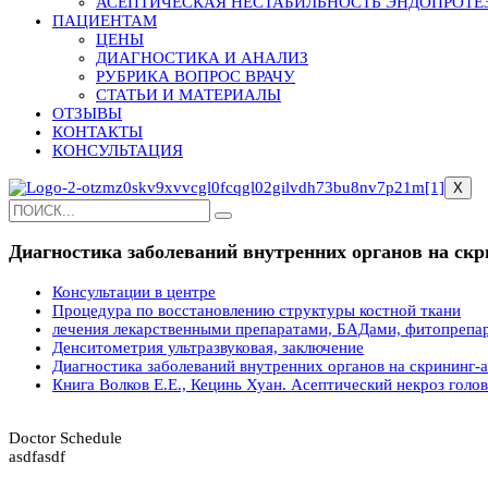
АСЕПТИЧЕСКАЯ НЕСТАБИЛЬНОСТЬ ЭНДОПРОТЕ
ПАЦИЕНТАМ
ЦЕНЫ
ДИАГНОСТИКА И АНАЛИЗ
РУБРИКА ВОПРОС ВРАЧУ
СТАТЬИ И МАТЕРИАЛЫ
ОТЗЫВЫ
КОНТАКТЫ
КОНСУЛЬТАЦИЯ
X
Диагностика заболеваний внутренних органов на ск
Консультации в центре
Процедура по восстановлению структуры костной ткани
лечения лекарственными препаратами, БАДами, фитопрепа
Денситометрия ультразвуковая, заключение
Диагностика заболеваний внутренних органов на скрининг-
Книга Волков Е.Е., Кецинь Хуан. Асептический некроз голо
Doctor Schedule
asdfasdf