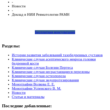
-
Новости
-
Доклад в НИИ Ревматологии РАМН
Бесплатная консультация
Разделы:
Истории развития заболеваний тазобедренных суставов
Клинические случаи асептического некроза головки
бедренной кости
Клинические случаи Болезни Пертеса
Клинические случаи несрастающиеся переломы
Клинические случаи остеопороза
Клинические случаи эндопротезирования
Монографии Волкова Е. Е.
Монографии Успенского В. М.
Новости
Статьи и материалы
Последние добавленные: