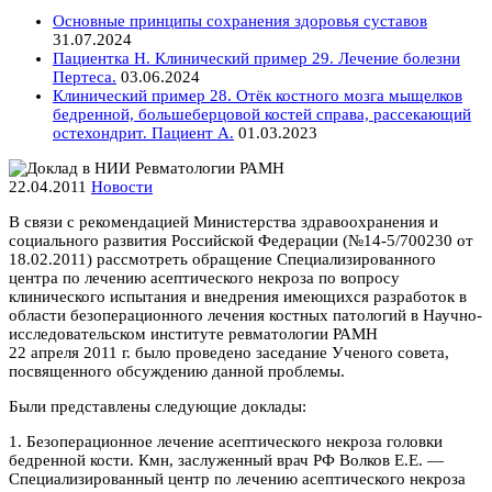
Основные принципы сохранения здоровья суставов
31.07.2024
Пациентка Н. Клинический пример 29. Лечение болезни
Пертеса.
03.06.2024
Клинический пример 28. Отёк костного мозга мыщелков
бедренной, большеберцовой костей справа, рассекающий
остехондрит. Пациент А.
01.03.2023
22.04.2011
Новости
В связи с рекомендацией Министерства здравоохранения и
социального развития Российской Федерации (№14-5/700230 от
18.02.2011) рассмотреть обращение Специализированного
центра по лечению асептического некроза по вопросу
клинического испытания и внедрения имеющихся разработок в
области безоперационного лечения костных патологий в Научно-
исследовательском институте ревматологии РАМН
22 апреля 2011 г. было проведено заседание Ученого совета,
посвященного обсуждению данной проблемы.
Были представлены следующие доклады:
1. Безоперационное лечение асептического некроза головки
бедренной кости. Кмн, заслуженный врач РФ Волков Е.Е. —
Специализированный центр по лечению асептического некроза