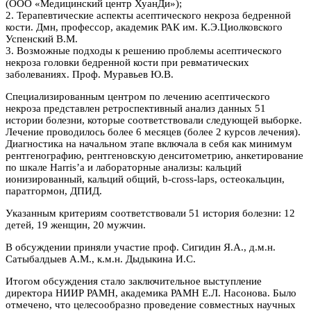
(ООО «Медицинский центр ХуанДи»);
2. Терапевтические аспекты асептического некроза бедренной
кости. Дмн, профессор, академик РАК им. К.Э.Циолковского
Успенский В.М.
3. Возможные подходы к решению проблемы асептического
некроза головки бедренной кости при ревматических
заболеваниях. Проф. Муравьев Ю.В.
Специализированным центром по лечению асептического
некроза представлен ретроспективный анализ данных 51
истории болезни, которые соответствовали следующей выборке.
Лечение проводилось более 6 месяцев (более 2 курсов лечения).
Диагностика на начальном этапе включала в себя как минимум
рентгенографию, рентгеновскую денситометрию, анкетирование
по шкале Harris’a и лабораторные анализы: кальций
ионизированный, кальций общий, b-cross-laps, остеокальцин,
паратгормон, ДПИД.
Указанным критериям соответствовали 51 история болезни: 12
детей, 19 женщин, 20 мужчин.
В обсуждении приняли участие проф. Сигидин Я.А., д.м.н.
Сатыбалдыев А.М., к.м.н. Дыдыкина И.С.
Итогом обсуждения стало заключительное выступление
директора НИИР РАМН, академика РАМН Е.Л. Насонова. Было
отмечено, что целесообразно проведение совместных научных